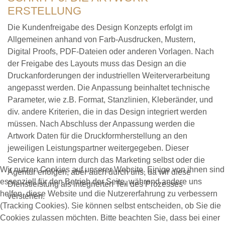
ERSTELLUNG
Die Kundenfreigabe des Design Konzepts erfolgt im
Allgemeinen anhand von Farb-Ausdrucken, Mustern,
Digital Proofs, PDF-Dateien oder anderen Vorlagen. Nach
der Freigabe des Layouts muss das Design an die
Druckanforderungen der industriellen Weiterverarbeitung
angepasst werden. Die Anpassung beinhaltet technische
Parameter, wie z.B. Format, Stanzlinien, Kleberänder, und
div. andere Kriterien, die in das Design integriert werden
müssen. Nach Abschluss der Anpassung werden die
Artwork Daten für die Druckformherstellung an den
jeweiligen Leistungspartner weitergegeben. Dieser
Service kann intern durch das Marketing selbst oder die
Wir nutzen Cookies auf unserer Website. Einige von ihnen sind
Agentur erfolgen, aber auch durch uns, da wir diese
essenziell für den Betrieb der Seite, während andere uns
Dienstleistung als integrierten Teil des Prozesses
helfen, diese Website und die Nutzererfahrung zu verbessern
verstehen.
(Tracking Cookies). Sie können selbst entscheiden, ob Sie die
Cookies zulassen möchten. Bitte beachten Sie, dass bei einer